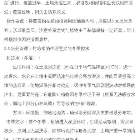
期”进行。覆盖过早，土壤余温过高，易引发植物继续生长或根部腐
烂；覆盖过晚，则失去防寒意义。
操作要点：将覆盖物在植物根颈周围铺撒均匀，厚度以
厘米为
5-10
宜，形成覆盖层。注意将覆盖物与植物主干基部保持一定距离，防止
根颈部位因潮湿而腐烂。
水分管理：封冻水的生理意义与冬季控水
3.3
封冻水（冬灌）：
生理作用：在土壤封冻前（约在日平均气温降至
℃时）浇一
3-5
次透水。水分在土壤中凝固结冰的过程会释放潜热，并能显著提高土
壤的热容量，使地温保持相对稳定，缓冲冬季气温剧烈波动对根系的
冲击。更重要的是，它能防止植物因冬季生理干旱（根系无法吸收水
分，而地上部分仍在蒸腾）而导致的“抽条”现象。
方法：应缓慢、彻底地浇透，确保水分能深入主要根系分布层。
冬季控水：整个冬季，植物进入深度休眠，生理活动微弱，需水量
极少。原则上无需浇水，除非出现持续暖冬无雪、土壤严重干旱的情
况，可在天气相对温和的中午少量补水。