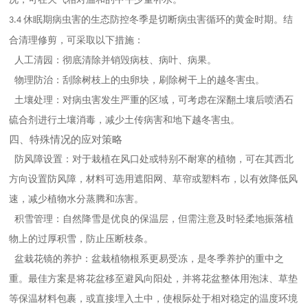
休眠期病虫害的生态防控冬季是切断病虫害循环的黄金时期。结
3.4
合清理修剪，可采取以下措施：
人工清园：彻底清除并销毁病枝、病叶、病果。
物理防治：刮除树枝上的虫卵块，刷除树干上的越冬害虫。
土壤处理：对病虫害发生严重的区域，可考虑在深翻土壤后喷洒石
硫合剂进行土壤消毒，减少土传病害和地下越冬害虫。
四、特殊情况的应对策略
防风障设置：对于栽植在风口处或特别不耐寒的植物，可在其西北
方向设置防风障，材料可选用遮阳网、草帘或塑料布，以有效降低风
速，减少植物水分蒸腾和冻害。
积雪管理：自然降雪是优良的保温层，但需注意及时轻柔地振落植
物上的过厚积雪，防止压断枝条。
盆栽花镜的养护：盆栽植物根系更易受冻，是冬季养护的重中之
重。最佳方案是将花盆移至避风向阳处，并将花盆整体用泡沫、草垫
等保温材料包裹，或直接埋入土中，使根际处于相对稳定的温度环境