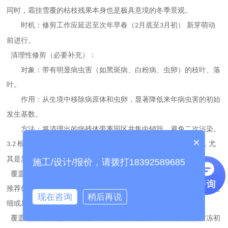
同时，霜挂雪覆的枯枝残果本身也是极具意境的冬季景观。
时机：修剪工作应延迟至次年早春（
月底至
月初） 新芽萌动
2
3
前进行。
清理性修剪（必要补充）：
对象：带有明显病虫害（如黑斑病、白粉病、虫卵）的枝叶、落
叶。
作用：从生境中移除病原体和虫卵，显著降低来年病虫害的初始
发生基数。
方法：将清理出的病残体带离园区并集中销毁，避免二次污染。
×
根区覆盖保温技术：营造土壤“保温层”根区覆盖是保证植物，尤
3.2
其是新栽植及耐寒性较弱植物安全越冬的最有效措施。
施工/设计/报价，请拨打18392589685
覆盖材料选择：理想覆盖物应兼具保温、透气和改良土壤的功能。
推荐使用腐熟松针、碎树皮、木片、腐叶土等有机材料。避免使用过
现在咨询
稍后再说
细或易板结的材料，如未经处理的草屑。
覆盖时机：关键技术节点。应在土壤夜间微冻、白天解冻的
“封冻初