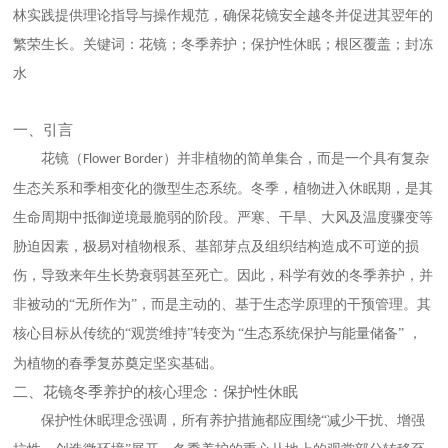
林实践提供理论指导与操作规范，确保花镜安全越冬并促进其翌年的
繁荣生长。关键词：花镜；冬季养护；保护性休眠；根区覆盖；封冻
水
一、引言
花镜（
）并非植物的简单集合，而是一个具有复杂
Flower Border
生态关系和季相变化的微型生态系统。冬季，植物进入休眠期，是其
生命周期中抵御逆境最脆弱的阶段。严寒、干旱、大风及温度骤变等
胁迫因素，极易对植物根系、基部芽点及组织结构造成不可逆的损
伤，导致来年生长势衰弱甚至死亡。因此，科学有效的冬季养护，并
非被动的“无所作为”，而是主动的、基于生态学原理的干预管理。其
核心目标从传统的“观赏维持”转变为
“生态系统保护与能量储备” ，
为植物的春季复苏奠定坚实基础。
二、花镜冬季养护的核心理念：保护性休眠
保护性休眠理念强调，所有养护措施都应围绕
“减少干扰、增强