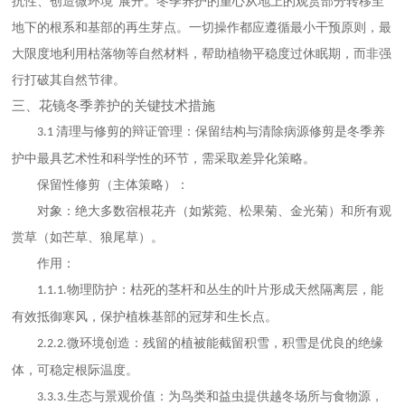
抗性、创造微环境”展开。冬季养护的重心从地上的观赏部分转移至
地下的根系和基部的再生芽点。一切操作都应遵循最小干预原则，最
大限度地利用枯落物等自然材料，帮助植物平稳度过休眠期，而非强
行打破其自然节律。
三、花镜冬季养护的关键技术措施
清理与修剪的辩证管理：保留结构与清除病源修剪是冬季养
3.1
护中最具艺术性和科学性的环节，需采取差异化策略。
保留性修剪（主体策略）：
对象：绝大多数宿根花卉（如紫菀、松果菊、金光菊）和所有观
赏草（如芒草、狼尾草）。
作用：
物理防护：枯死的茎杆和丛生的叶片形成天然隔离层，能
1.1.1.
有效抵御寒风，保护植株基部的冠芽和生长点。
微环境创造：残留的植被能截留积雪，积雪是优良的绝缘
2.2.2.
体，可稳定根际温度。
生态与景观价值：为鸟类和益虫提供越冬场所与食物源，
3.3.3.