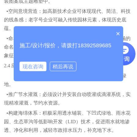
装图案或主题雕塑中。
•空间意境营造：
如高新技术企业可体现现代、简洁、科技
的线条感；老字号企业可融入传统园林元素，体现历史底
蕴。
×
•命名与寓意：
对主要景观节点、道路进行富有文化内涵的
施工/设计/报价，请拨打18392589685
命名，并选择有美好寓意的植物（如白玉兰象征进取，竹子
象征虚怀若谷），潜移默化地影响员工。
2.4 应用节水技术，构建海绵厂区
现在咨询
稍后再说
将可持续发展理念贯穿始终，建设节水型、生态型绿
地。
•推广节水灌溉：
必须设计并安装自动喷灌或滴灌系统，实
现精准灌溉，节约水资源。
•构建海绵体系：
积极采用透水铺装、下凹式绿地、雨水花
园、生态草沟等低影响开发（
LID）技术，促进雨水就地渗
透、净化和利用，减轻市政排水压力，补充地下水。