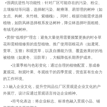
•强调抗逆性与功能性：
针对厂区可能存在的污染、粉尘、
土壤板结等问题，选择耐污染、耐瘠薄、易管理的树种（如
女贞、构树、夹竹桃、紫穗槐）。同时，根据功能需求选择
植物，如防风林选择根系发达树种，降尘林选择叶面粗糙、
有绒毛的树种。
•贯彻“低维护”理念：
避免大量使用需要频繁更换的时令草
花和需精细修剪的造型植物。推广使用宿根花卉（如鸢尾、
萱草、玉簪）和观赏草，以及自播能力强、覆盖效果好的地
被植物（如麦冬、沿阶草），大幅降低长期养护成本。
•注重季相与色彩变化：
通过合理的植物配置，形成春
夏观花、秋观叶果、冬观枝干的四季景观，营造富有生命力
的工作环境。
2.3 融入企业文化，
提升空间品位厂区景观是企业文化的户
外展厅。设计应通过景观语言传达企业精神。
•符号化表达：
将企业标志、标准色融入景观小品、铺