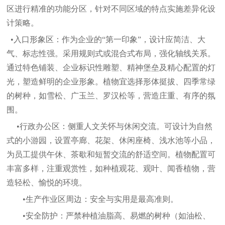
区进行精准的功能分区，针对不同区域的特点实施差异化设
计策略。
•
入口形象区：
作为企业的
“第一印象”，设计应简洁、大
气、标志性强。采用规则式或混合式布局，强化轴线关系。
通过特色铺装、企业标识性雕塑、精神堡垒及精心配置的灯
光，塑造鲜明的企业形象。植物宜选择形体挺拔、四季常绿
的树种，如雪松、广玉兰、罗汉松等，营造庄重、有序的氛
围。
•行政办公区：
侧重人文关怀与休闲交流。可设计为自然
式的小游园，设置亭廊、花架、休闲座椅、浅水池等小品，
为员工提供午休、茶歇和短暂交流的舒适空间。植物配置可
丰富多样，注重观赏性，如种植观花、观叶、闻香植物，营
造轻松、愉悦的环境。
•生产作业区周边：
安全与实用是最高准则。
•安全防护：
严禁种植油脂高、易燃的树种（如油松、