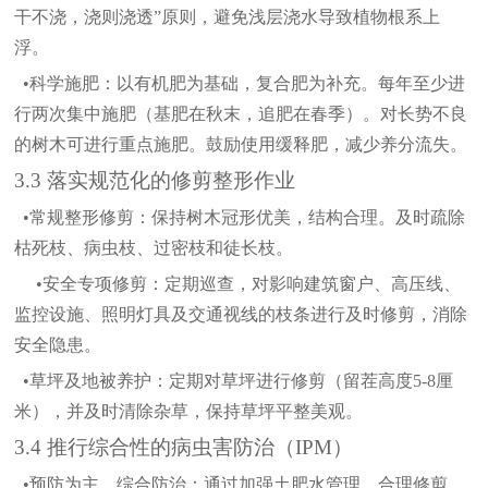
干不浇，浇则浇透”原则，避免浅层浇水导致植物根系上
浮。
•科学施肥：
以有机肥为基础，复合肥为补充。每年至少进
行两次集中施肥（基肥在秋末，追肥在春季）。对长势不良
的树木可进行重点施肥。鼓励使用缓释肥，减少养分流失。
3.3 落实规范化的修剪整形作业
•
常规整形修剪：
保持树木冠形优美，结构合理。及时疏除
枯死枝、病虫枝、过密枝和徒长枝。
•
安全专项修剪：
定期巡查，对影响建筑窗户、高压线、
监控设施、照明灯具及交通视线的枝条进行及时修剪，消除
安全隐患。
•草坪及地被养护：
定期对草坪进行修剪（留茬高度
5-8厘
米），并及时清除杂草，保持草坪平整美观。
3.4 推行综合性的病虫害防治（IPM）
•预防为主，综合防治：
通过加强土肥水管理、合理修剪、