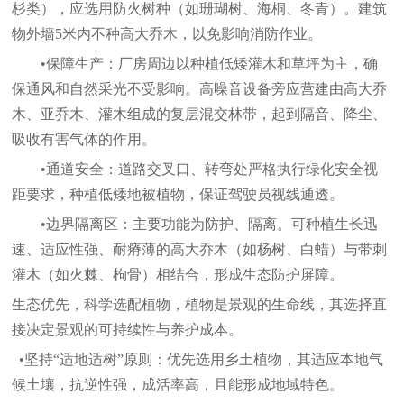
杉类），应选用防火树种（如珊瑚树、海桐、冬青）。建筑
物外墙
5米内不种高大乔木，以免影响消防作业。
•保障生产：
厂房周边以种植低矮灌木和草坪为主，确
保通风和自然采光不受影响。高噪音设备旁应营建由高大乔
木、亚乔木、灌木组成的复层混交林带，起到隔音、降尘、
吸收有害气体的作用。
•通道安全：
道路交叉口、转弯处严格执行绿化安全视
距要求，种植低矮地被植物，保证驾驶员视线通透。
•边界隔离区：
主要功能为防护、隔离。可种植生长迅
速、适应性强、耐瘠薄的高大乔木（如杨树、白蜡）与带刺
灌木（如火棘、枸骨）相结合，形成生态防护屏障。
生态优先，科学选配植物，植物是景观的生命线，其选择直
接决定景观的可持续性与养护成本。
•坚持“适地适树”原则
：优先选用乡土植物，其适应本地气
候土壤，抗逆性强，成活率高，且能形成地域特色。