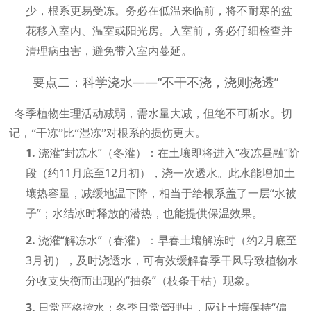
少，根系更易受冻。务必在低温来临前，将不耐寒的盆
花移入室内、温室或阳光房。入室前，务必仔细检查并
清理病虫害，避免带入室内蔓延。
要点二：科学浇水——“不干不浇，浇则浇透”
冬季植物生理活动减弱，需水量大减，但绝不可断水。
切
记，
“干冻”比“湿冻”对根系的损伤更大。
1.
浇灌“封冻水”（冬灌）：
在土壤即将进入
“夜冻昼融”阶
段（约11月底至12月初），浇一次透水。此水能增加土
壤热容量，减缓地温下降，相当于给根系盖了一层“水被
子”；水结冰时释放的潜热，也能提供保温效果。
2.
浇灌
“解冻水”（春灌）：
早春土壤解冻时（约
2月底至
3月初），及时浇透水，可有效缓解春季干风导致植物水
分收支失衡而出现的“抽条”（枝条干枯）现象。
3.
日常严格控水：
冬季日常管理中，应让土壤保持
“偏