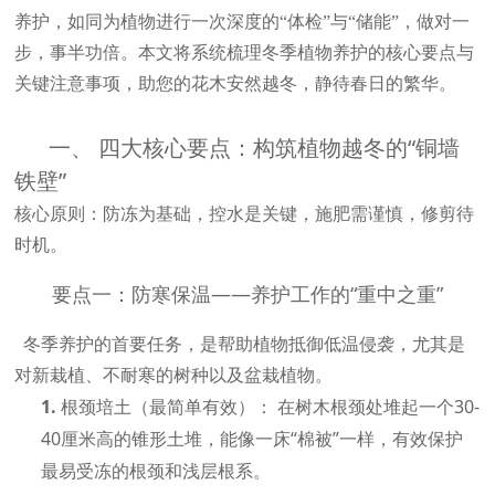
养护，如同为植物进行一次深度的“体检”与“储能”，做对一
步，事半功倍。本文将系统梳理冬季植物养护的
核心要点
与
关键注意事项
，助您的花木安然越冬，静待春日的繁华。
一、 四大核心要点：构筑植物越冬的“铜墙
铁壁”
核心原则：防冻为基础，控水是关键，施肥需谨慎，修剪待
时机。
要点一：防寒保温——养护工作的“重中之重”
冬季养护的首要任务，是帮助植物抵御低温侵袭，尤其是
对新栽植、不耐寒的树种以及盆栽植物。
1.
根颈培土（最简单有效）：
在树木根颈处堆起一个30-
40厘米高的锥形土堆，能像一床“棉被”一样，有效保护
最易受冻的根颈和浅层根系。