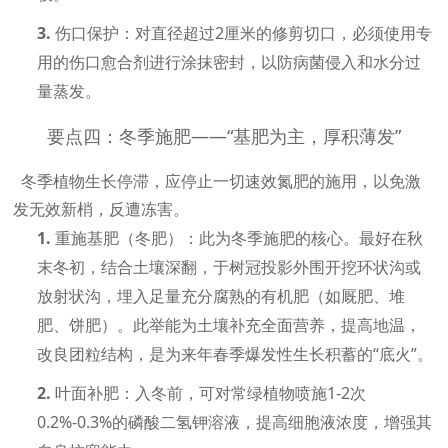
3.
伤口保护：
对直径超过
2厘米的修剪切口，必须使用专
用的
伤口愈合剂
进行涂抹密封，以防病菌侵入和水分过
量蒸发。
要点四：冬季施肥——“基肥为主，厚积薄发”
冬季植物生长停滞，应停止一切速效氮肥的施用，以免激
发无效新梢，反遭冻害。
1.
重施基肥（冬肥）：
此为冬季施肥的核心。最好在秋
末冬初，结合土壤深翻，于树冠投影外围开挖环状沟或
放射状沟，埋入足量充分腐熟的有机肥（如厩肥、堆
肥、饼肥）。此举能为土壤补充全面营养，提高地温，
改良团粒结构，是为来年春季爆发性生长积蓄的
“底火”。
2.
叶面补肥：
入冬前，可对常绿植物喷施
1-2次
0.2%-0.3%的磷酸二氢钾溶液，提高细胞液浓度，增强其