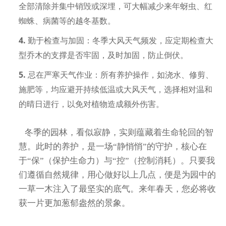
全部清除并集中销毁或深埋，可大幅减少来年蚜虫、红
蜘蛛、病菌等的越冬基数。
4.
勤于检查与加固：
冬季大风天气频发，应定期检查大
型乔木的支撑是否牢固，及时加固，防止倒伏。
5.
忌在严寒天气作业：
所有养护操作，如浇水、修剪、
施肥等，均应避开持续低温或大风天气，选择相对温和
的晴日进行，以免对植物造成额外伤害。
冬季的园林，看似寂静，实则蕴藏着生命轮回的智
慧。此时的养护，是一场“静悄悄”的守护，核心在
于
“保”
（保护生命力）与
“控”
（控制消耗）。只要我
们遵循自然规律，用心做好以上几点，便是为园中的
一草一木注入了最坚实的底气。来年春天，您必将收
获一片更加葱郁盎然的景象。