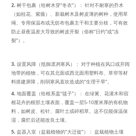
2.
树干包裹（给树木穿“冬衣”）：
针对不耐寒的乔木
（如桂花、紫薇）、新栽树木及树皮薄的树种，使用草
绳、专用保温布或无纺布包裹主干和主要分枝，可有效
防止昼夜温差大导致的树皮开裂（俗称“日灼”或“冻
裂”）。
3.
设置风障（抵御凛冽寒风）：
对于种植在风口或开阔
地带的植物，可在其北面或西北面用塑料布、草帘等材
料搭建屏障，削弱寒风直吹造成的“生理干旱”。
4.
地面覆盖（给根系盖
“毯子”）：
在绿篱、花灌木和宿
根花卉的根部土壤表面，覆盖一层5-10厘米厚的有机物
料，如树皮、松针、腐叶土或碎稻草。这不仅能保温保
湿，腐烂后还能改良土壤。
5.
盆器入室（盆栽植物的
“大迁徙”）：
盆栽植物土壤