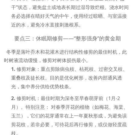
干”状态，避免盆土或地表长期过湿导致烂根。浇水时间
务必选择在
晴好天气的中午
，使用经过晾晒、与室温接
近的水，避免冷水直接刺激根系。
要点三：休眠期修剪——“整形强身”的黄金期
冬季是落叶乔木和花灌木进行结构性修剪的最佳时机，此
时树液流动缓慢，修剪对树体损伤最小。
1.
修剪对象：
重点剪除病虫枝、枯死枝、过密交叉枝、
重叠枝及徒长枝。目的是优化树形，改善内部通风透
光，集中养分供给优势枝条。
2.
修剪时机：
最佳时期为深冬至早春萌芽前（
1月-2
月）。
特别注意：
对春季开花的植物（如梅花、海棠、
玉兰），它们的花芽通常在上一年夏秋形成，为避免误
剪花枝，若非必要，可待花后再行修剪，或仅做轻度疏
枝。