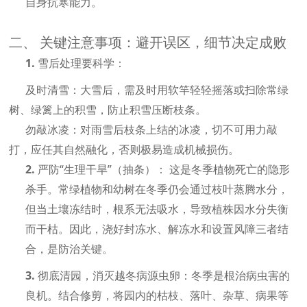
自身抗寒能力。
二、 关键注意事项：避开误区，细节决定成败
1.
雪后处理要科学：
及时清雪：
大雪后，需及时用软竿轻轻摇落或扫除常绿
树、绿篱上的积雪，防止积雪压断枝条。
勿敲冰凌：
对雨雪后枝条上结的冰凌，切不可用力敲
打，应任其自然融化，否则极易造成机械损伤。
2.
严防
“生理干旱”（抽条）：
这是冬季植物死亡的隐形
杀手。常绿植物和幼树在冬季仍会通过枝叶蒸腾水分，
但当土壤冻结时，根系无法吸水，导致植株因水分失衡
而干枯。因此，
浇好封冻水、解冻水和设置风障
三者结
合，是防治关键。
3.
彻底清园，消灭越冬病源虫卵：
冬季是根治病虫害的
良机。结合修剪，将园内的枯枝、落叶、杂草、病果等