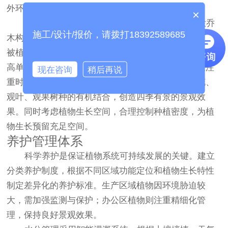
外环境。
×
空间结构设计应采用复层配置模式。上层以高大乔
施工/设计/报价，请拨打18392589685
木构建绿色骨架，中层配植小乔木与灌木，下层种植地
被植物，形成层次分明的垂直结构。这种配置不仅能提
高单位面积绿量，还能增强生态稳定性。季相设计应注
现在咨询
稍后再说
重时序变化，通过常绿与落叶树种的合理搭配，观花、
观叶、观果树种的有机结合，创造四季有景的景观效
果。同时考虑植物生长空间，合理控制种植密度，为植
物生长预留充足空间。
养护管理体系
科学养护是保证植物系统可持续发展的关键。建立
分类养护制度，根据不同区域功能定位和植物生长特性
制定差异化的养护标准。生产区域植物因环境胁迫较
大，需加强监测与保护；办公区植物则注重精细化管
理，保持良好景观效果。